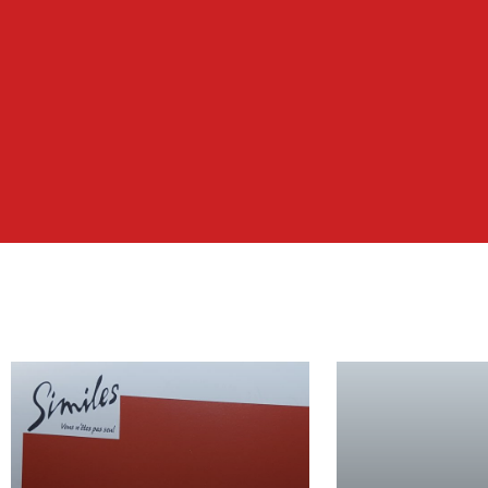
bestelformulier, of ter plaatse in onze ka
telefonisch door contact op te nemen me
secretariaat van Similes….
Goed lezen