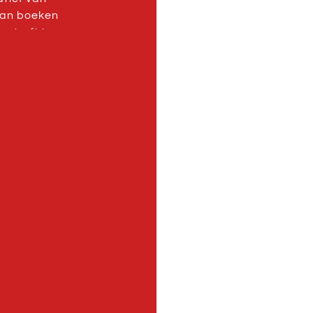
 van boeken
n treft te
es en de
maken.
aal, zijn
ftijden.
 plaats aan
slid aan
t licht van
n eenvoudig
met de hulp
t soms
 het lezen te
 site
et