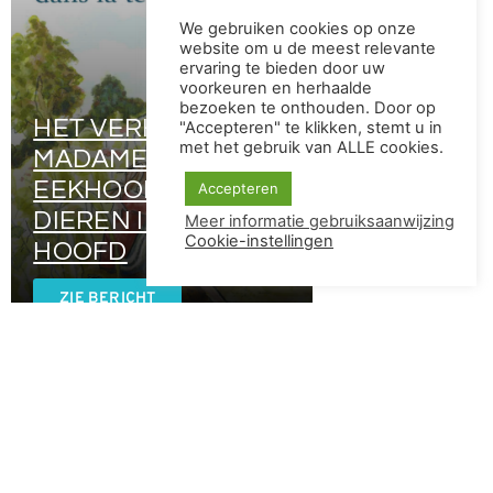
We gebruiken cookies op onze
website om u de meest relevante
ervaring te bieden door uw
voorkeuren en herhaalde
bezoeken te onthouden. Door op
HET VERHAAL VAN
"Accepteren" te klikken, stemt u in
met het gebruik van ALLE cookies.
MADAME
EEKHOORN EN DE
Accepteren
DIEREN IN MAMA'S
Meer informatie gebruiksaanwijzing
Cookie-instellingen
HOOFD
ZIE BERICHT