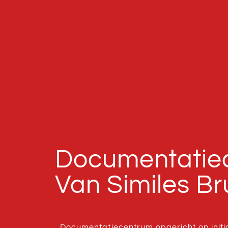
Documentatie
Van Similes Br
Documentatiecentrum opgericht op initia