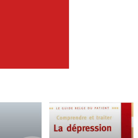
ntoren, of
t het