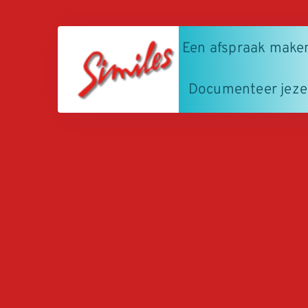
Een afspraak make
Documenteer jeze