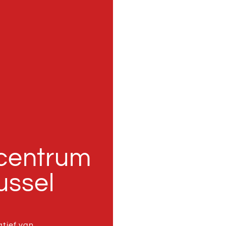
centrum
ussel
tief van